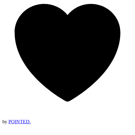
by
POINTED.