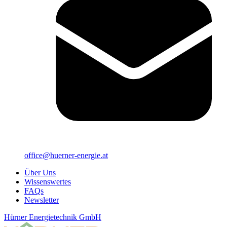
office@huerner-energie.at
Über Uns
Wissenswertes
FAQs
Newsletter
Hürner Energietechnik GmbH