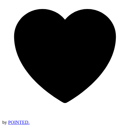
by
POINTED.