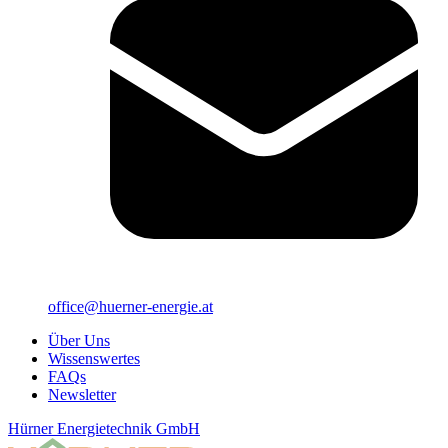
office@huerner-energie.at
Über Uns
Wissenswertes
FAQs
Newsletter
Hürner Energietechnik GmbH